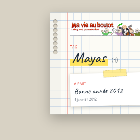
TAG
Mayas
(
1
)
A PART
Bonne année 2012
1 janvier 2012