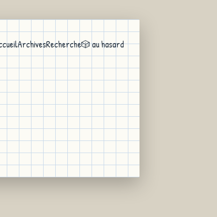
ccueil
Archives
Recherche
🎲 au hasard