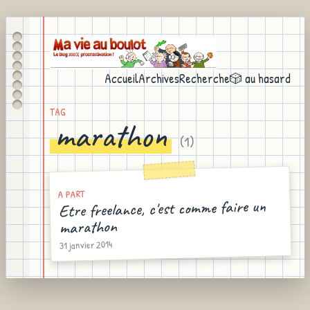
Accueil
Archives
Recherche
🎲 au hasard
TAG
marathon
(
1
)
A PART
Etre freelance, c'est comme faire un
marathon
31 janvier 2014