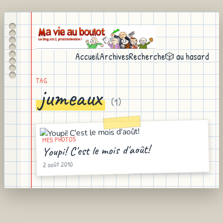
Accueil
Archives
Recherche
🎲 au hasard
TAG
jumeaux
(
1
)
MES PHOTOS
Youpi! C'est le mois d'août!
2 août 2010