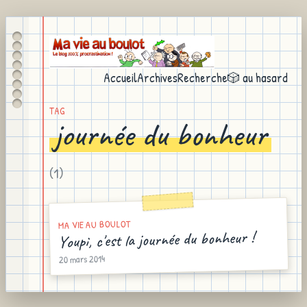
Accueil
Archives
Recherche
🎲 au hasard
TAG
journée du bonheur
(
1
)
MA VIE AU BOULOT
Youpi, c'est la journée du bonheur !
20 mars 2014