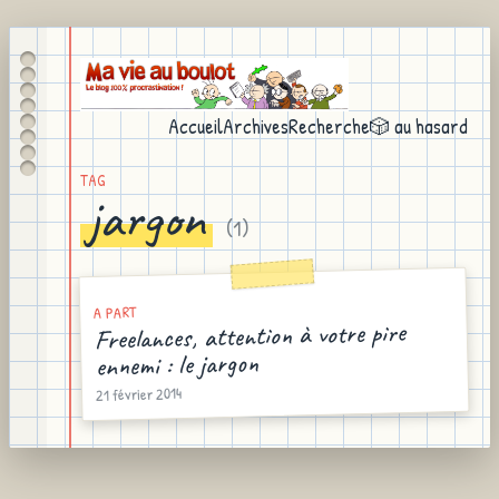
Accueil
Archives
Recherche
🎲 au hasard
TAG
jargon
(
1
)
A PART
Freelances, attention à votre pire
ennemi : le jargon
21 février 2014