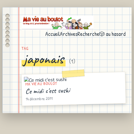
Accueil
Archives
Recherche
🎲 au hasard
TAG
japonais
(
1
)
MA VIE AU BOULOT
Ce midi c'est sushi
14 décembre 2011