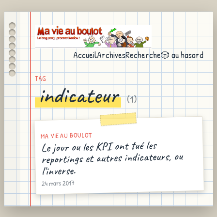
Accueil
Archives
Recherche
🎲 au hasard
TAG
indicateur
(
1
)
MA VIE AU BOULOT
Le jour ou les KPI ont tué les
reportings et autres indicateurs, ou
l'inverse.
24 mars 2017