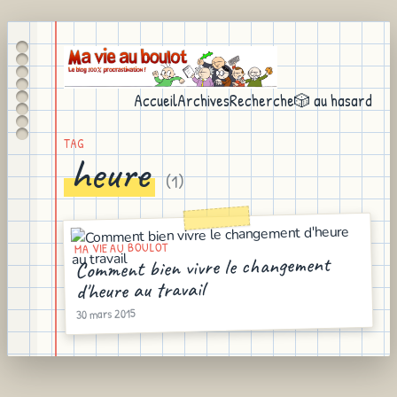
Accueil
Archives
Recherche
🎲 au hasard
TAG
heure
(
1
)
MA VIE AU BOULOT
Comment bien vivre le changement
d'heure au travail
30 mars 2015