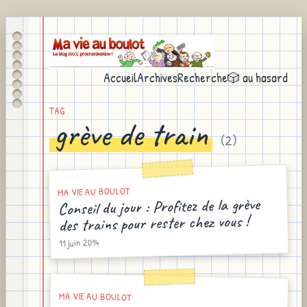
Accueil
Archives
Recherche
🎲 au hasard
TAG
grève de train
(
2
)
MA VIE AU BOULOT
Conseil du jour : Profitez de la grève
des trains pour rester chez vous !
11 juin 2014
MA VIE AU BOULOT