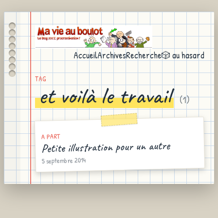
Accueil
Archives
Recherche
🎲 au hasard
TAG
et voilà le travail
(
1
)
A PART
Petite illustration pour un autre
5 septembre 2014