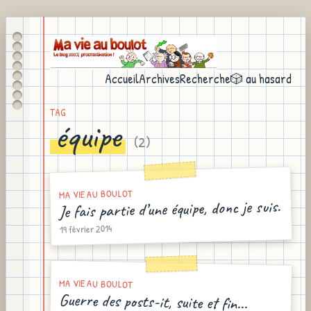
Accueil
Archives
Recherche
🎲 au hasard
TAG
équipe
(
2
)
MA VIE AU BOULOT
Je fais partie d’une équipe, donc je suis.
19 février 2014
MA VIE AU BOULOT
Guerre des posts-it, suite et fin...