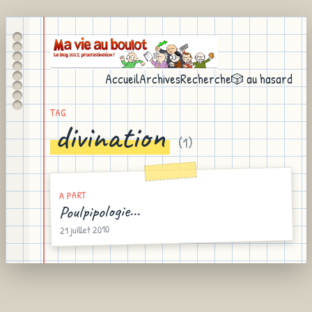
Accueil
Archives
Recherche
🎲 au hasard
TAG
divination
(
1
)
A PART
Poulpipologie...
21 juillet 2010