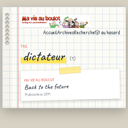
Accueil
Archives
Recherche
🎲 au hasard
TAG
dictateur
(
1
)
MA VIE AU BOULOT
Back to the future
19 décembre 2011