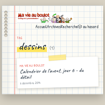
Accueil
Archives
Recherche
🎲 au hasard
TAG
dessins
(
1
)
MA VIE AU BOULOT
Calendrier de l'avent, jour 6 - du
détail
6 décembre 2014