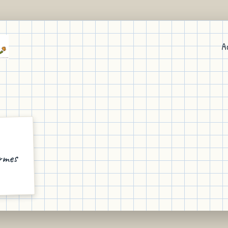
A
ormes