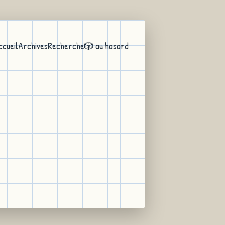
ccueil
Archives
Recherche
🎲 au hasard