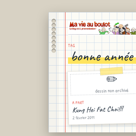
TAG
bonne année 
✏️
dessin non archivé
A PART
Kung Hei Fat Choi!!!
2 février 2011