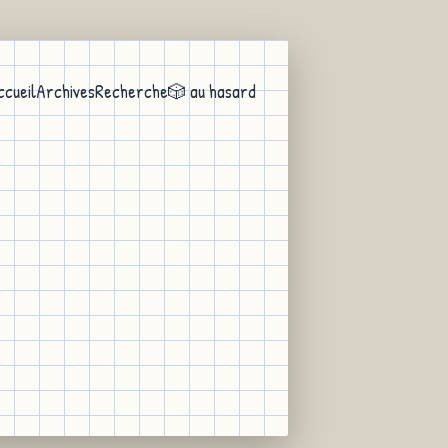
ccueil
Archives
Recherche
🎲 au hasard