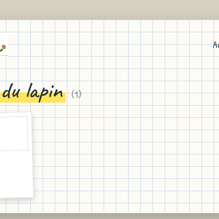
A
du lapin
(
1
)