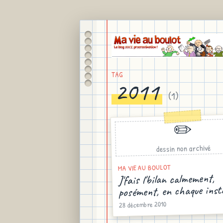
TAG
2011
(
1
)
✏️
dessin non archivé
MA VIE AU BOULOT
J'fais l'bilan calmement,
posément, en chaque insta
28 décembre 2010