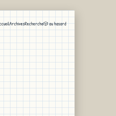
ccueil
Archives
Recherche
🎲 au hasard