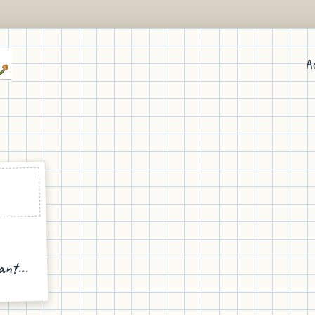
A
nt...