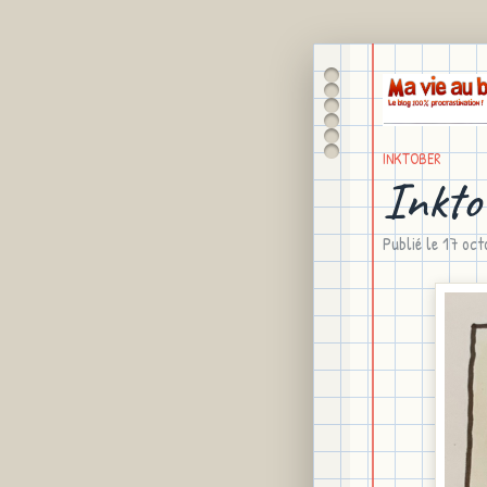
INKTOBER
Inkto
Publié le
17 oc