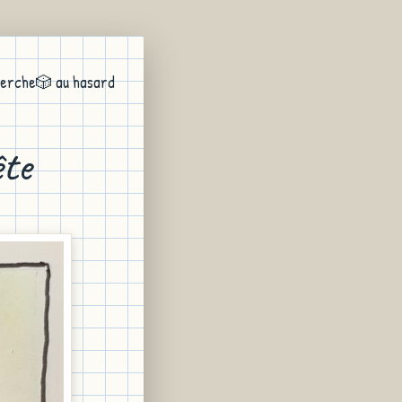
erche
🎲 au hasard
te