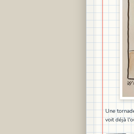
Une tornade
voit déjà l'