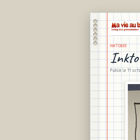
INKTOBER
Inkto
Publié le
11 oct