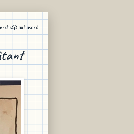
erche
🎲 au hasard
ûtant