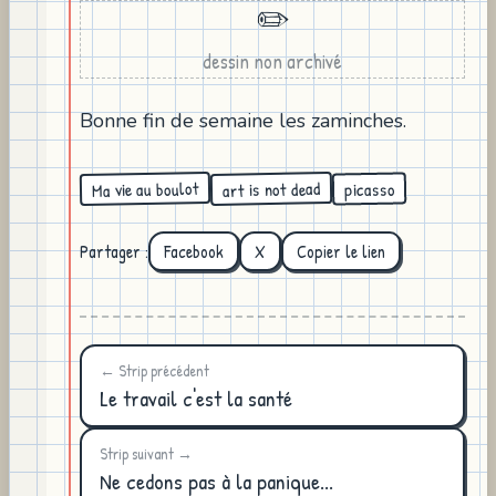
✏️
dessin non archivé
Bonne fin de semaine les zaminches.
Ma vie au boulot
art is not dead
picasso
Partager :
Facebook
X
Copier le lien
← Strip précédent
Le travail c'est la santé
Strip suivant →
Ne cedons pas à la panique...