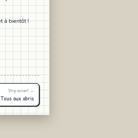
 à bientôt !
Strip suivant →
Tous aux abris