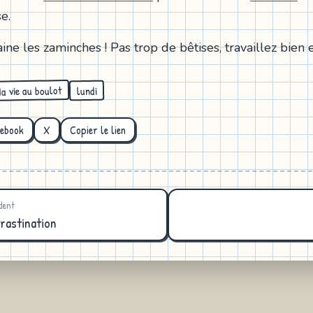
e.
e les zaminches ! Pas trop de bêtises, travaillez bien et
a vie au boulot
lundi
cebook
X
Copier le lien
dent
rastination