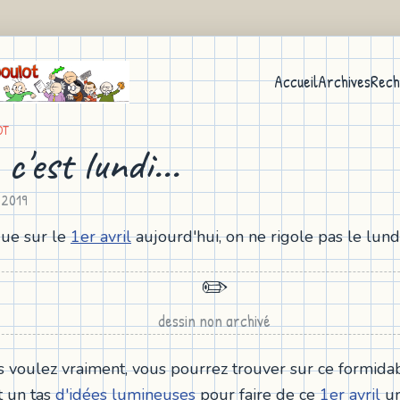
Accueil
Archives
Rech
OT
 c'est lundi...
l 2019
gue sur le
1er avril
aujourd'hui, on ne rigole pas le lundi.
✏️
dessin non archivé
us voulez vraiment, vous pourrez trouver sur ce formida
t un tas
d'idées lumineuses
pour faire de ce
1er avril
un