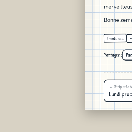
merveilleus
Bonne semain
M
freelance
Partager :
Fa
← Strip précé
Lundi proc