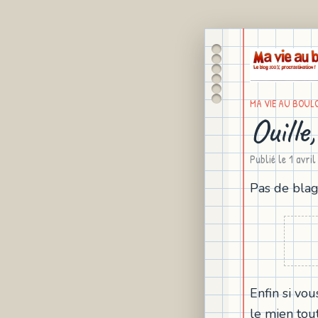
MA VIE AU BOUL
Ouille,
Publié le
1 avri
Pas de bla
Enfin si vo
le mien tou