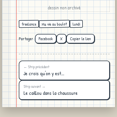
dessin non archivé
Ma vie au boulot
freelance
lundi
Partager :
Facebook
X
Copier le lien
← Strip précédent
Je crois qu'on y est...
Strip suivant →
Le caillou dans la chaussure