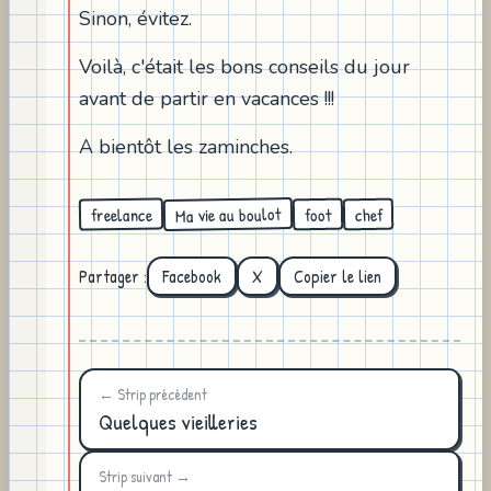
Sinon, évitez.
Voilà, c'était les bons conseils du jour
avant de partir en vacances !!!
A bientôt les zaminches.
Ma vie au boulot
freelance
foot
chef
Partager :
Facebook
X
Copier le lien
← Strip précédent
Quelques vieilleries
Strip suivant →