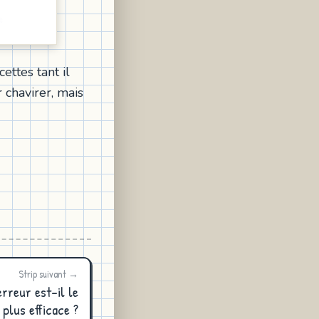
ettes tant il
r chavirer, mais
Strip suivant →
rreur est-il le
plus efficace ?