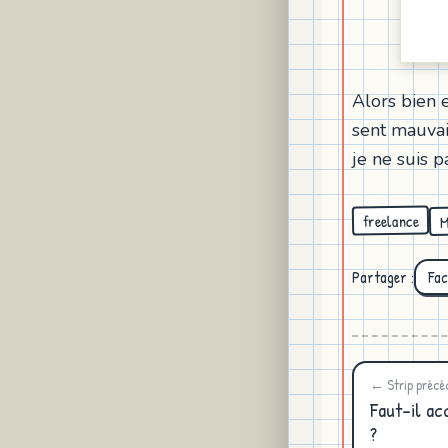
Alors bien 
sent mauvais
je ne suis 
M
freelance
Partager :
Fa
← Strip précé
Faut-il ac
?