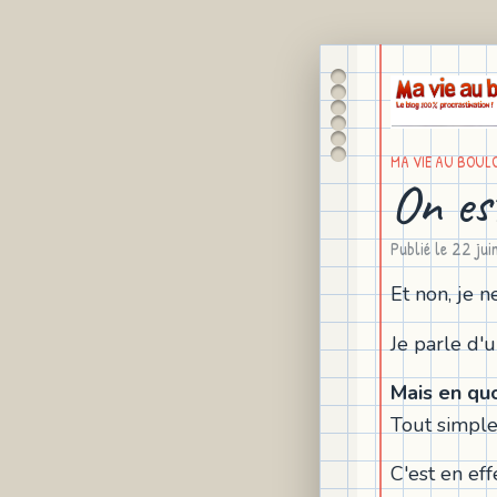
MA VIE AU BOUL
On es
Publié le
22 jui
Et non, je n
Je parle d'u
Mais en qu
Tout simplem
C'est en eff