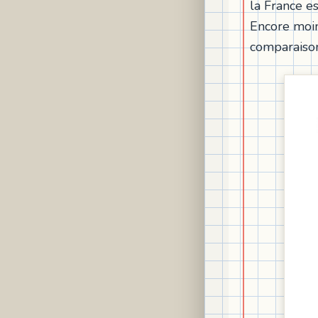
la France es
Encore moins
comparaison 