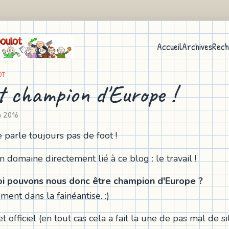
Accueil
Archives
Rech
OT
t champion d'Europe !
n 2016
e parle toujours pas de foot !
n domaine directement lié à ce blog : le travail !
oi pouvons nous donc être champion d'Europe ?
ent dans la fainéantise. :)
et officiel (en tout cas cela a fait la une de pas mal de sit