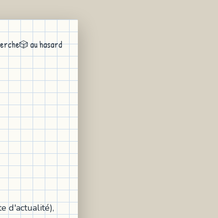
erche
🎲 au hasard
e d'actualité),