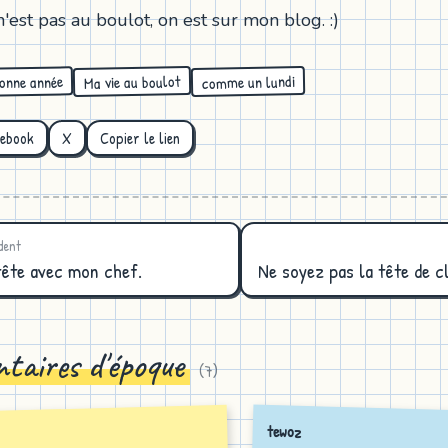
n'est pas au boulot, on est sur mon blog. :)
Ma vie au boulot
comme un lundi
onne année
cebook
X
Copier le lien
dent
tête avec mon chef.
Ne soyez pas la tête de c
taires d'époque
(
7
)
tewoz