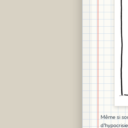
Même si sou
d'hypocrisie