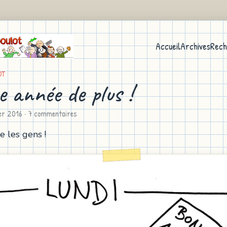
Accueil
Archives
Rech
OT
e année de plus !
ier 2016
· 7 commentaires
 les gens !