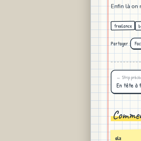
Enfin là on 
b
freelance
Partager :
Fa
← Strip précé
En tête à 
Commen
alz