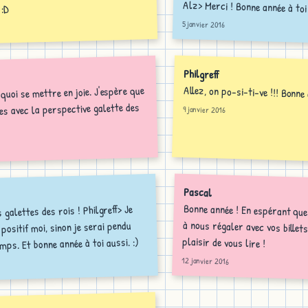
Alz> Merci ! Bonne année à toi 
 :D
5 janvier 2016
Philgreff
Allez, on po-si-ti-ve !!! Bonne
quoi se mettre en joie. J'espère que
es avec la perspective galette des
9 janvier 2016
Pascal
Bonne année ! En espérant que
à nous régaler avec vos bil
s galettes des rois ! Philgreff> Je
positif moi, sinon je serai pendu
plaisir de vous lire !
mps. Et bonne année à toi aussi. :)
12 janvier 2016