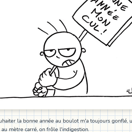
haiter la bonne année au boulot m'a toujours gonflé, 
 au mètre carré, on frôle l'indigestion.