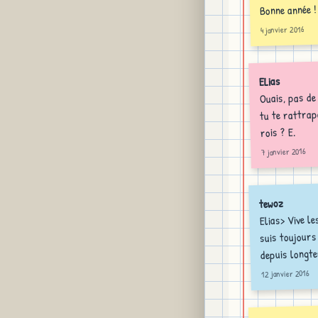
Bonne année !
4 janvier 2016
ELias
Ouais, pas de 
tu te rattrap
rois ? E.
7 janvier 2016
tewoz
Elias> Vive le
suis toujours 
depuis longte
12 janvier 2016