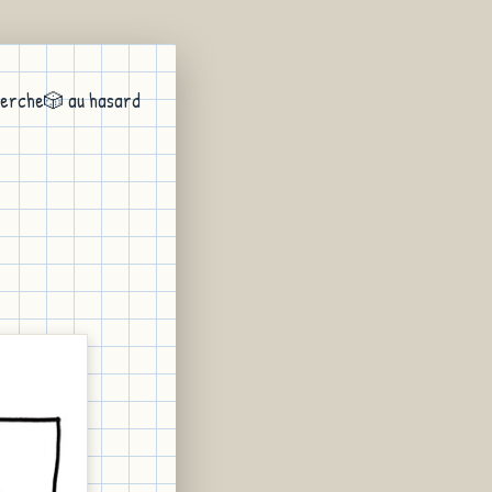
erche
🎲 au hasard