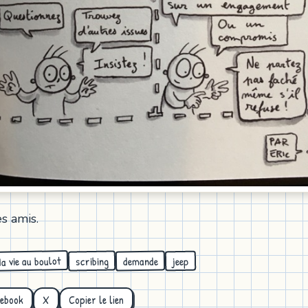
s amis.
a vie au boulot
demande
scribing
jeep
cebook
X
Copier le lien