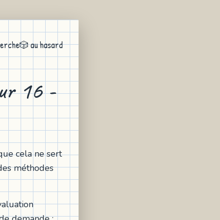
erche
🎲 au hasard
our 16 -
que cela ne sert
e des méthodes
valuation
e de demande :