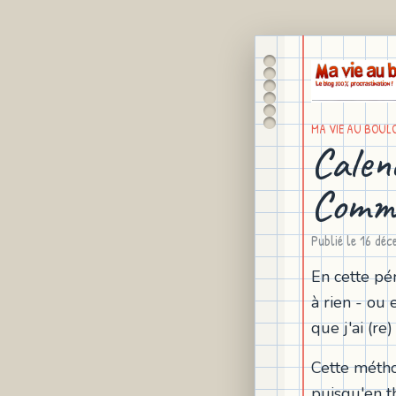
MA VIE AU BOUL
Calend
Comme
Publié le
16 déc
En cette pé
à rien - ou 
que j'ai (re
Cette métho
puisqu'en t