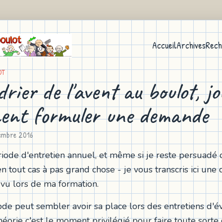
Accueil
Archives
Rech
OT
rier de l'avent au boulot, j
nt formuler une demande
embre 2016
riode d'entretien annuel, et même si je reste persuadé 
en tout cas à pas grand chose - je vous transcris ici un
) vu lors de ma formation.
de peut sembler avoir sa place lors des entretiens d'é
héorie c'est le moment privilégié pour faire toute sort