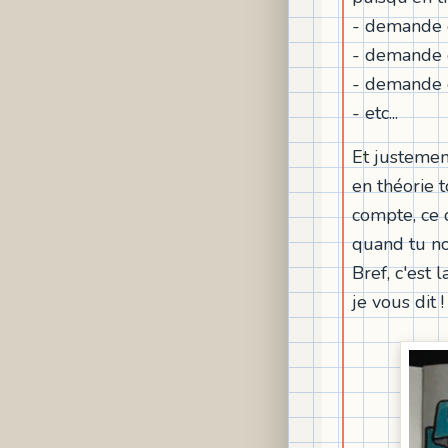
- demande 
- demande 
- demande 
- etc...
Et justemen
en théorie 
compte, ce 
quand tu no
Bref, c'est 
je vous dit !