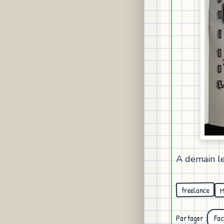
A demain le
M
freelance
Partager :
Fa