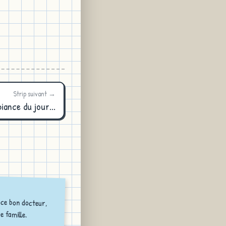
Strip suivant →
iance du jour...
 ce bon docteur,
e famille.