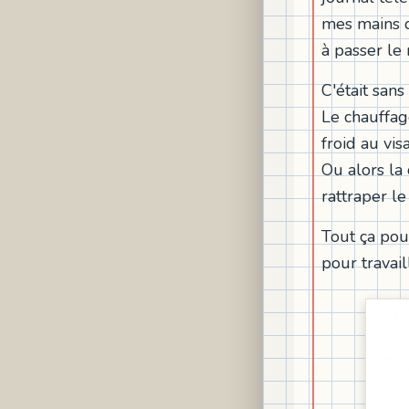
mes mains d
à passer le
C'était san
Le chauffag
froid au vis
Ou alors la 
rattraper l
Tout ça pou
pour travail