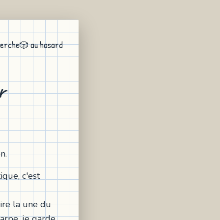
erche
🎲 au hasard
r
n.
que, c'est
aire la une du
arpe, je garde