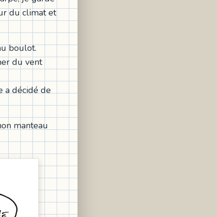
ur du climat et
au boulot.
her du vent
de a décidé de
 mon manteau