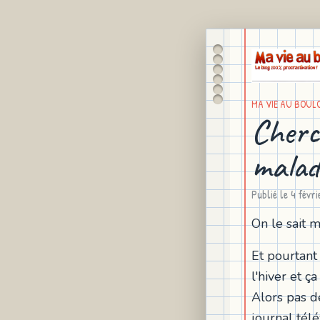
MA VIE AU BOUL
Cherc
malad
Publié le
4 févr
On le sait m
Et pourtant
l'hiver et ça 
Alors pas de
journal tél