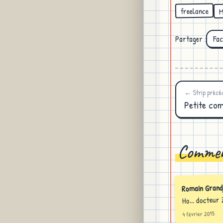
M
freelance
Partager :
Fa
← Strip précé
Petite com
Commen
Romain Grand
Ho... docteur
4 février 2015