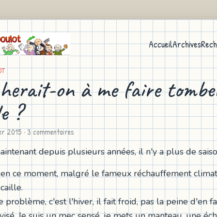
Accueil
Archives
Rech
OT
herait-on à me faire tombe
e ?
ier 2015
· 3 commentaires
aintenant depuis plusieurs années, il n'y a plus de saiso
 en ce moment, malgré le fameux réchauffement climati
caille.
 problème, c'est l'hiver, il fait froid, pas la peine d'en f
évisé. Je suis un mec sensé, je mets un manteau, une éch