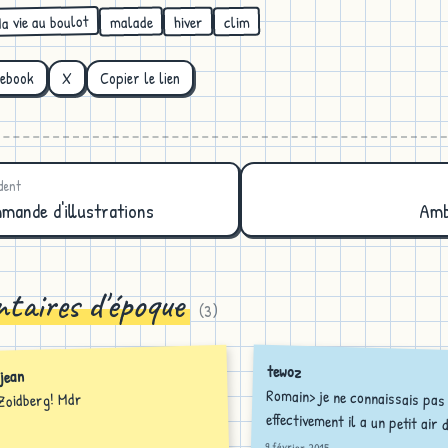
a vie au boulot
malade
hiver
clim
cebook
X
Copier le lien
dent
mande d'illustrations
Amb
taires d'époque
(
3
)
tewoz
jean
Romain> je ne connaissais pas
 Zoidberg! Mdr
effectivement il a un petit air d
9 février 2015