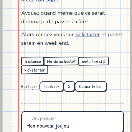
Avouez quand même que ce serait
dommage de passer à côté !
Alors rendez vous sur
kickstarter
et partez
serein en week end.
Ma vie au boulot
mets ton slip
freelance
kickstarter
Partager :
Facebook
X
Copier le lien
← Strip précédent
Mon nouveau joujou