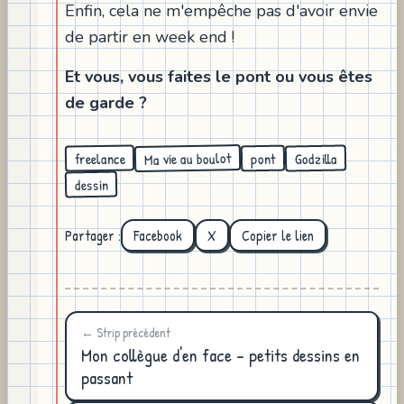
Enfin, cela ne m'empêche pas d'avoir envie
de partir en week end !
Et vous, vous faites le pont ou vous êtes
de garde ?
Ma vie au boulot
freelance
Godzilla
pont
dessin
Partager :
Facebook
X
Copier le lien
← Strip précédent
Mon collègue d'en face - petits dessins en
passant