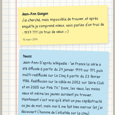
Jean-Ann Guegan
J'ai cherché, mais impossible de trouver, et après
enquête je comprend mieux, vous parlez d'un truc de
: 1977 !!!!! Un truc de vieux ;-)
10 mars 2014
tewoz
Jean-Ann> D'après Wikipedia : "en France la série a
été diffusée à partir du 29 janvier 1979 sur TF1, puis
multi-rediffusée sur La Cinq à partir du 23 février
1986. Rediffusion sur le câble en 2002 sur Série Club
et en 2005 sur Pink TV." Donc, les vieux, les moins
vieux et même les jeunes auraient pu trouver.
Maintenant c'est vrai qu'il était un peu capillotracté
ce jeu de mot, mais moi il me fait bien marrer (et j'ai
découvert l'homme de l'atlatide sur la cinq)