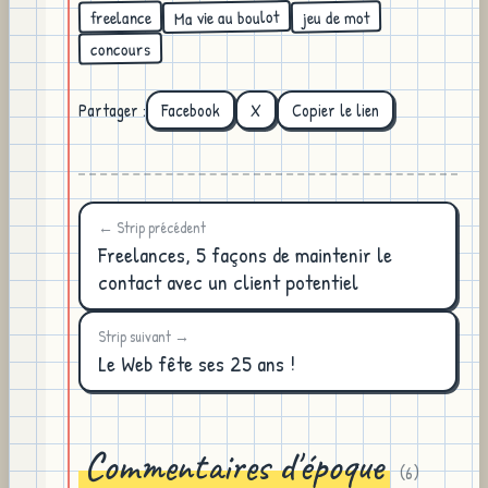
Ma vie au boulot
jeu de mot
freelance
concours
Partager :
Facebook
X
Copier le lien
← Strip précédent
Freelances, 5 façons de maintenir le
contact avec un client potentiel
Strip suivant →
Le Web fête ses 25 ans !
Commentaires d'époque
(
6
)