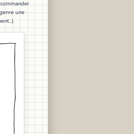
 le commander
, genre une
t...).