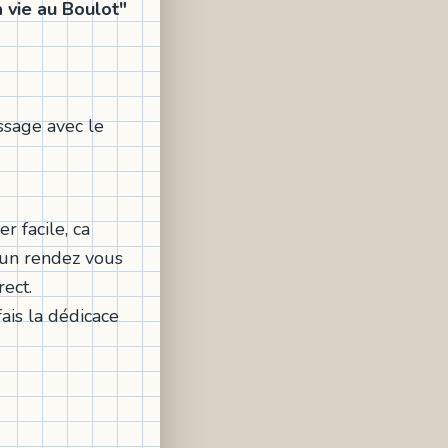
 vie au Boulot"
ssage avec le
er facile, ca
'un rendez vous
rect.
ais la dédicace