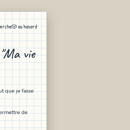
erche
🎲 au hasard
 "Ma vie
ut que je fasse
ermettre de