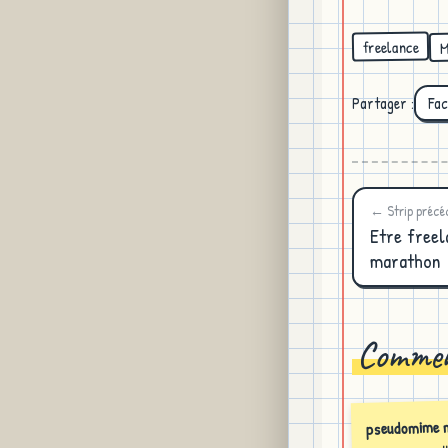
M
freelance
Partager :
Fa
← Strip précé
Etre freel
marathon
Commen
pseudomime 