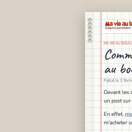
MA VIE AU BOUL
Comme
au bou
Publié le
3 févr
Devant les d
un post sur 
En effet,
mo
m'acheter 