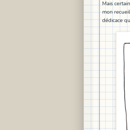
Mais certai
mon recueil
dédicace qu