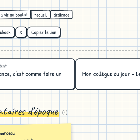
a vie au boulot
dedicace
recueil
cebook
X
Copier le lien
dent
ance, c'est comme faire un
Mon collègue du jour - Le
taires d'époque
(
1
)
marceau