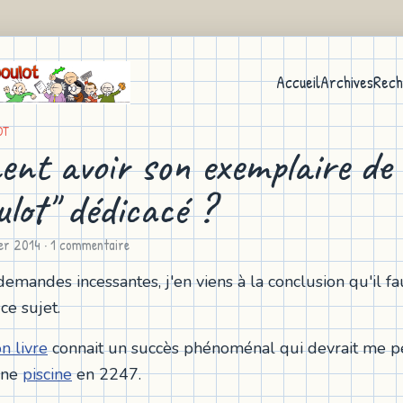
Accueil
Archives
Rech
OT
nt avoir son exemplaire de
lot" dédicacé ?
ier 2014
· 1 commentaire
emandes incessantes, j'en viens à la conclusion qu'il fa
ce sujet.
n livre
connait un succès phénoménal qui devrait me p
une
piscine
en 2247.