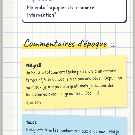
Me voilà "équipier de première
intervention"
Commentaires d'époque
(
2
)
Philgreff
Ha ha! J'ai totalement lâché prise il y a un certain
temps déjà, le boulot je n'en pouvais plus... Depuis ça
va mieux, je n'ai pas d'argent, mais je dessine des
bonhommes avec des gros nez... Cool ! ;)
5 juin 2014
tewoz
Philgreff> Vive les bonhommes aux gros nez ! Moi je
dessine bien des bonhommes avec des têtes toutes