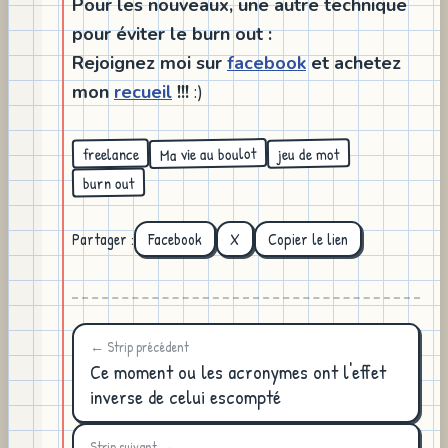
Pour les nouveaux, une autre technique
pour éviter le burn out :
Rejoignez moi sur
facebook
et achetez
mon
recueil
!!!
:)
Ma vie au boulot
jeu de mot
freelance
burn out
Partager :
Facebook
X
Copier le lien
← Strip précédent
Ce moment ou les acronymes ont l'effet
inverse de celui escompté
Strip suivant →