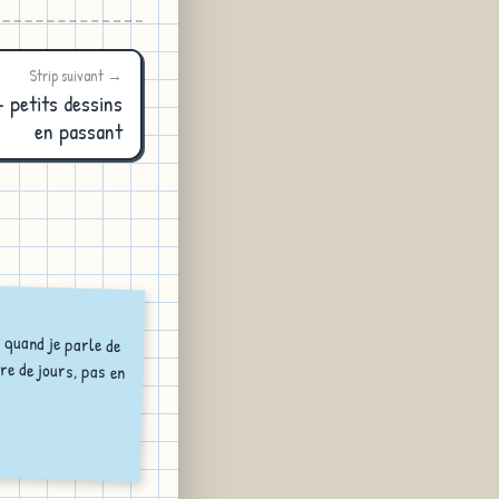
Strip suivant →
 petits dessins
en passant
 quand je parle de
re de jours, pas en