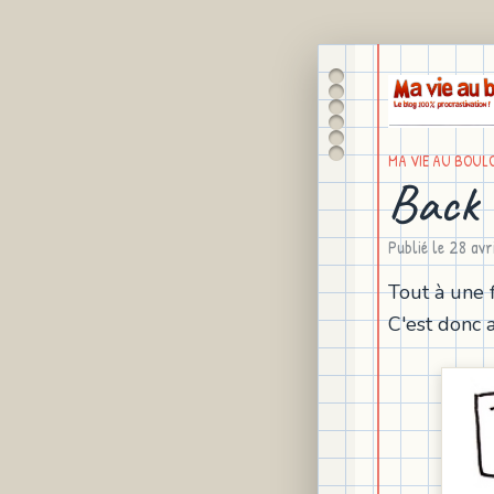
MA VIE AU BOUL
Back 
Publié le
28 avr
Tout à une f
C'est donc 