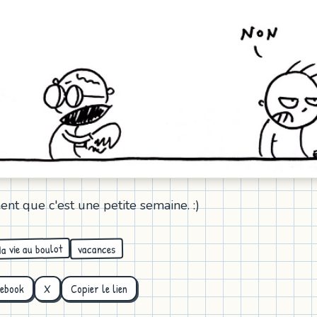
t que c'est une petite semaine. :)
a vie au boulot
vacances
cebook
X
Copier le lien