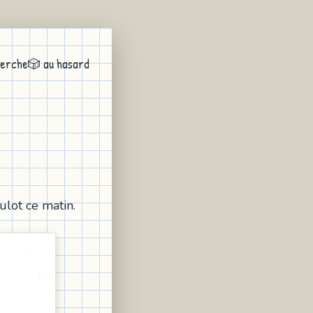
erche
🎲 au hasard
ulot ce matin.