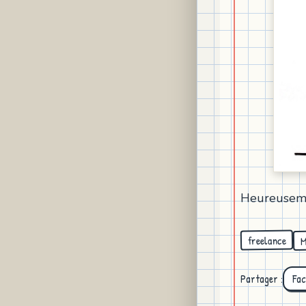
Heureusemen
M
freelance
Partager :
Fa