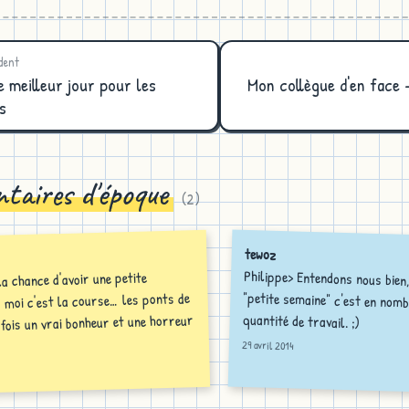
dent
e meilleur jour pour les
Mon collègue d'en face -
s
taires d'époque
(
2
)
tewoz
Philippe> Entendons nous bien,
"petite semaine" c'est en nomb
la chance d'avoir une petite
 moi c'est la course… les ponts de
quantité de travail. ;)
 fois un vrai bonheur et une horreur
29 avril 2014