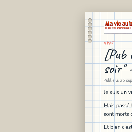
A PART
[Pub 
soir" -
Publié le
25 se
Je suis un v
Mais passé 
sont morts c
Et bien c'es