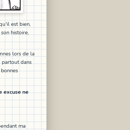
u'il est bien,
son histoire,
annes lors de la
s partout dans
s bonnes
ne excuse ne
 pendant ma