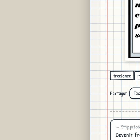
M
freelance
Partager :
Fa
← Strip précé
Devenir fr