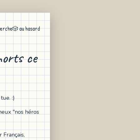
erche
🎲 au hasard
orts ce
ue. :)
ameux "nos héros
 Français,