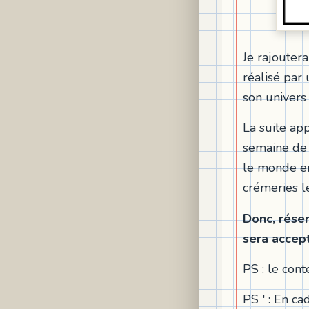
Je rajoutera
réalisé par 
son univers
La suite app
semaine de l
le monde en
crémeries l
Donc, rése
sera accept
PS : le con
PS ' : En c