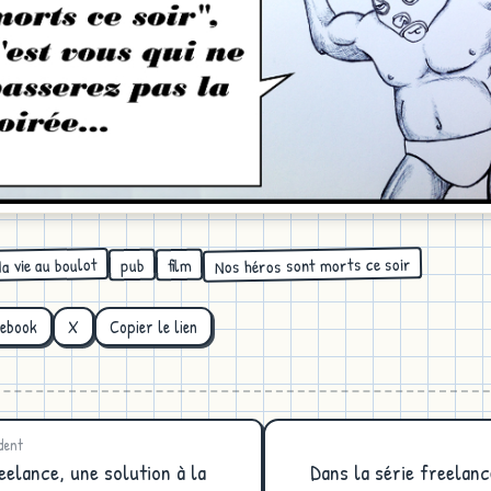
Nos héros sont morts ce soir
a vie au boulot
pub
film
cebook
X
Copier le lien
dent
eelance, une solution à la
Dans la série freelanc