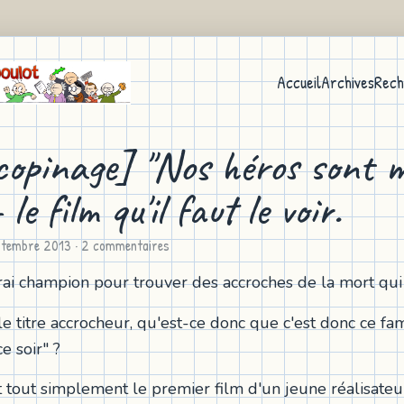
Accueil
Archives
Rech
copinage] "Nos héros sont m
 le film qu'il faut le voir.
ptembre 2013
· 2 commentaires
rai champion pour trouver des accroches de la mort qui t
le titre accrocheur, qu'est-ce donc que c'est donc ce f
e soir" ?
t tout simplement le premier film d'un jeune réalisateur