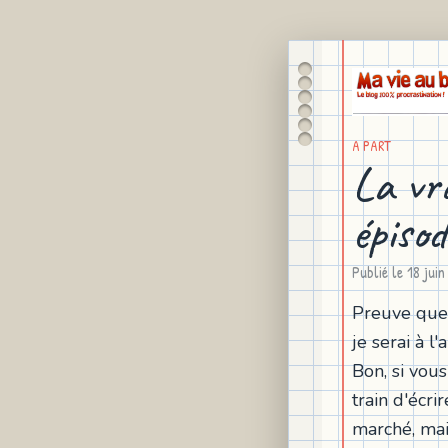
A PART
La vr
épiso
Publié le
18 jui
Preuve que 
je serai à 
Bon, si vous
train d'écr
marché, mais