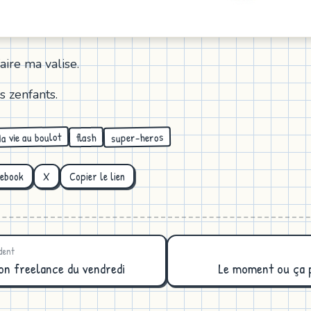
faire ma valise.
s zenfants.
a vie au boulot
super-heros
flash
cebook
X
Copier le lien
dent
tion freelance du vendredi
Le moment ou ça p