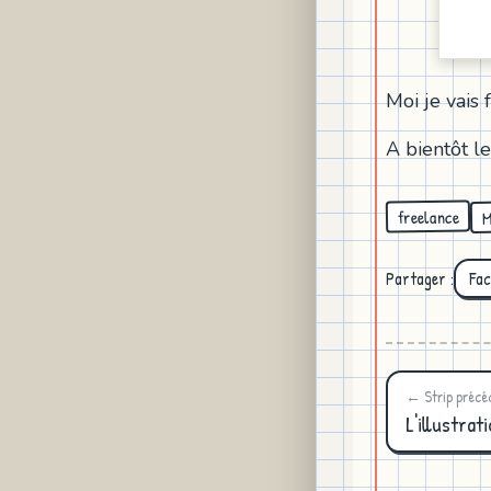
Moi je vais 
A bientôt le
M
freelance
Partager :
Fa
← Strip précé
L'illustra