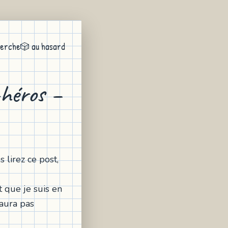
erche
🎲 au hasard
-héros –
lirez ce post,
t que je suis en
'aura pas