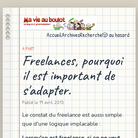
Accueil
Archives
Recherche
🎲 au hasard
A PART
Freelances, pourquoi
il est important de
s'adapter.
Publié le
19 avril 2013
Le constat du freelance est aussi simple
que d'une logique implacable :
Lorsqu'on est freelance, si on ne veut