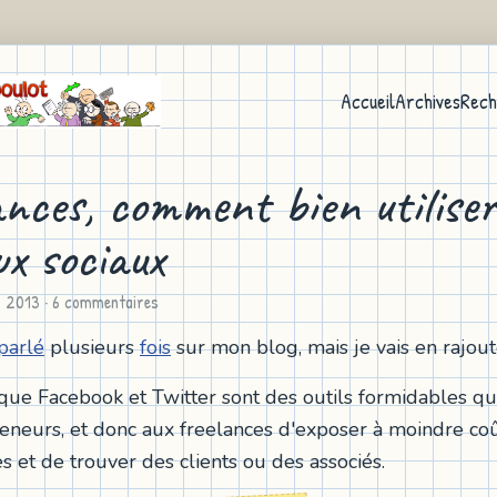
Accueil
Archives
Rech
ances, comment bien utiliser
ux sociaux
s 2013
· 6 commentaires
parlé
plusieurs
fois
sur mon blog, mais je vais en rajou
it que Facebook et Twitter sont des outils formidables q
eneurs, et donc aux freelances d'exposer à moindre coû
 et de trouver des clients ou des associés.