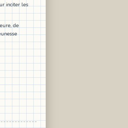
 inciter les
leure, de
jeunesse