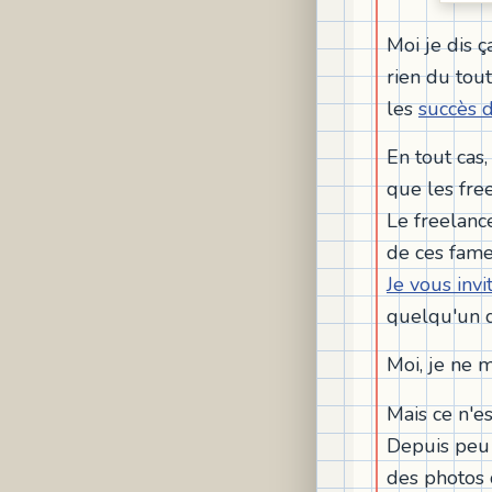
Moi je dis ça
rien du tou
les
succès 
En tout cas,
que les fre
Le freelance
de ces fame
Je vous invi
quelqu'un qu
Moi, je ne m
Mais ce n'e
Depuis peu 
des photos 