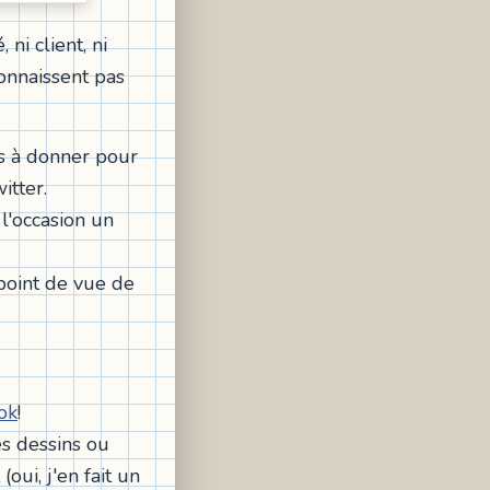
 ni client, ni
onnaissent pas
ls à donner pour
itter.
l'occasion un
 point de vue de
ok
!
s dessins ou
ui, j'en fait un