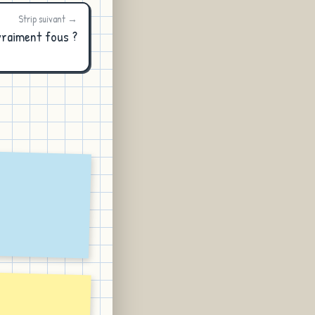
Strip suivant →
vraiment fous ?