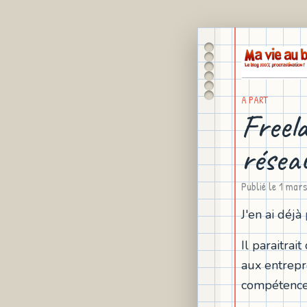
A PART
Freel
résea
Publié le
1 mar
J'en ai déjà
Il paraitra
aux entrepr
compétences