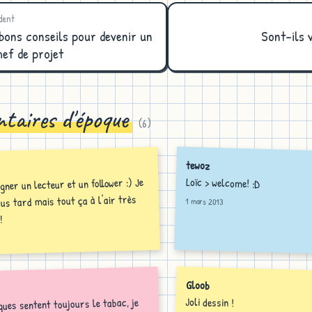
dent
bons conseils pour devenir un
Sont-ils 
hef de projet
taires d'époque
(
6
)
tewoz
Loïc > welcome! :D
gner un lecteur et un follower :) Je
lus tard mais tout ça à l'air très
1 mars 2013
!
Gloob
Joli dessin !
gues sentent toujours le tabac, je