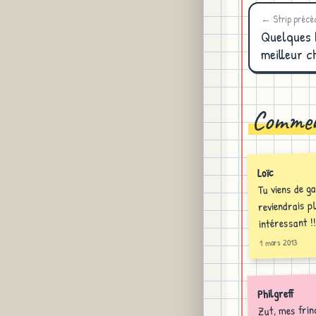
← Strip précé
Quelques 
meilleur c
Commen
Loïc
Tu viens de ga
reviendrais p
intéressant !!
1 mars 2013
Philgreff
Zut, mes frin