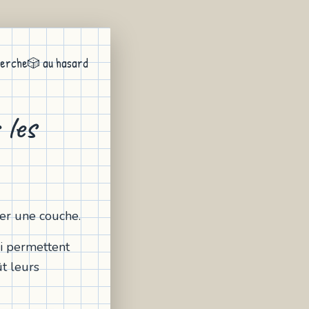
erche
🎲 au hasard
 les
ter une couche.
ui permettent
t leurs