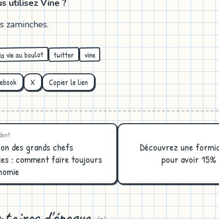
s utilisez Vine ?
es zaminches.
a vie au boulot
twitter
vine
cebook
X
Copier le lien
dent
ion des grands chefs
Découvrez une formid
ses : comment faire toujours
pour avoir 15% 
nomie
taires d'époque