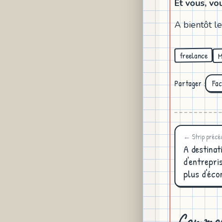
Et vous, vou
A bientôt l
M
freelance
Partager :
Fa
← Strip précé
A destinat
d'entrepri
plus d'éco
Commen