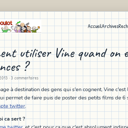
Accueil
Archives
Rech
nt utiliser Vine quand on e
ances ?
2013
· 3 commentaires
page à destination des gens qui s'en cognent, Vine c'est 
qui permet de faire puis de poster des petits films de 
pte twitter
.
i ca sert ?
e twitter,
et c'est pour ça que c'est absolument indisp