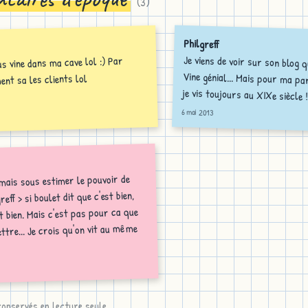
(
3
)
Philgreff
q
Je viens de voir sur son blog 
Vine génial... Mais pour ma part 
us vine dans ma cave lol :) Par
ent sa les clients lol
je vis toujours au XIXe siècle !
6 mai 2013
amais sous estimer le pouvoir de
reff > si boulet dit que c'est bien,
st bien. Mais c'est pas pour ca que
ettre... Je crois qu'on vit au même
nservés en lecture seule.