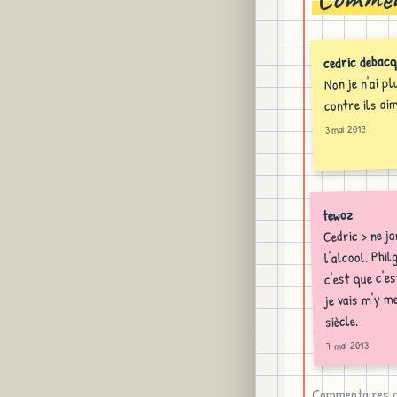
cedric debac
Non je n'ai pl
contre ils aim
3 mai 2013
tewoz
Cedric > ne j
l'alcool. Philg
c'est que c'e
je vais m'y m
siècle.
7 mai 2013
Commentaires co