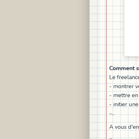
Comment s'
Le freelanc
- montrer vo
- mettre en 
- initier un
-...
A vous d'en