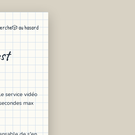
erche
🎲 au hasard
st
le service vidéo
6 secondes max
ensable de s'en