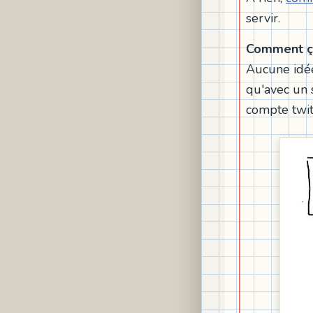
servir.
Comment ç
Aucune idée
qu'avec un
compte twit