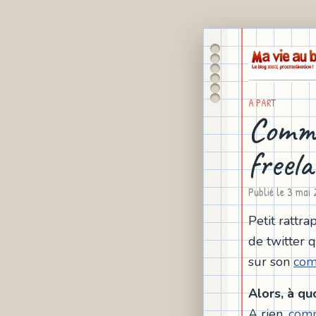
A PART
Comme
freel
Publié le
3 mai 
Petit rattra
de twitter 
sur son
com
Alors, à quo
A rien,
comm