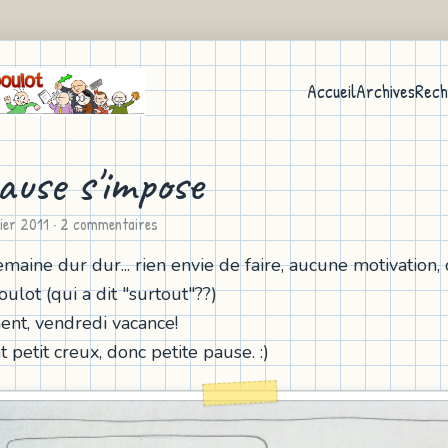
Accueil
Archives
Rech
ause s'impose
vier 2011
· 2 commentaires
aine dur dur... rien envie de faire, aucune motivation, c
ulot (qui a dit "surtout"??)
nt, vendredi vacance!
 petit creux, donc petite pause. :)