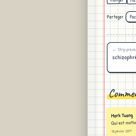
Partager :
Fa
← Strip précé
schizophré
Commen
Mark Twang
Qui est moti
18 janvier 2011