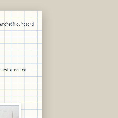
erche
🎲 au hasard
'est aussi ca