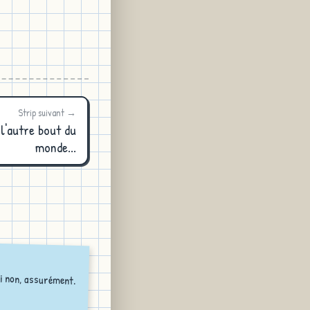
Strip suivant →
l'autre bout du
monde...
i non, assurément.