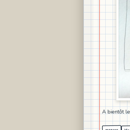
A bientôt le
Ma 
manger