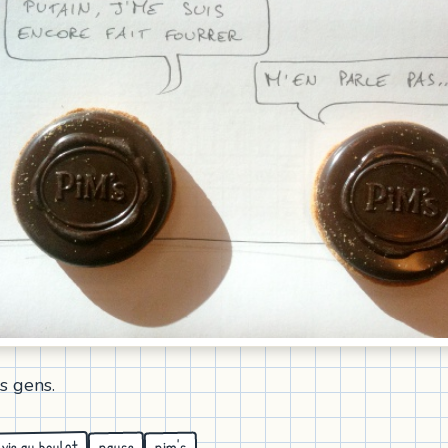
s gens.
vie au boulot
pause
pim's