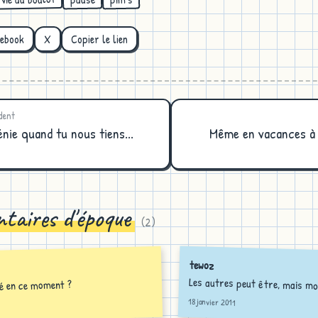
cebook
X
Copier le lien
dent
nie quand tu nous tiens...
Même en vacances à 
taires d'époque
(
2
)
tewoz
Les autres peut être, mais mo
vé en ce moment ?
18 janvier 2011