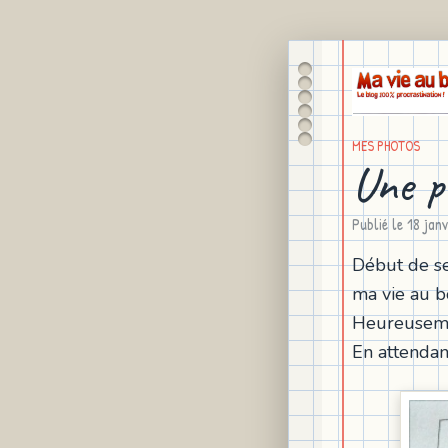
MES PHOTOS
Une p
Publié le
18 jan
Début de sem
ma vie au bo
Heureuseme
En attendant