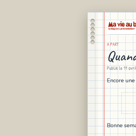
A PART
Quand
Publié le
11 avr
Encore une 
Bonne semai