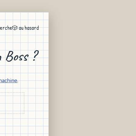
erche
🎲 au hasard
n Boss ?
machine
.