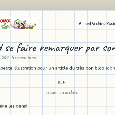
Accueil
Archives
Rech
 se faire remarquer par so
il 2011
· 4 commentaires
petite illustration pour un article du très bon blog
job
✏️
dessin non archivé
ne les gens!