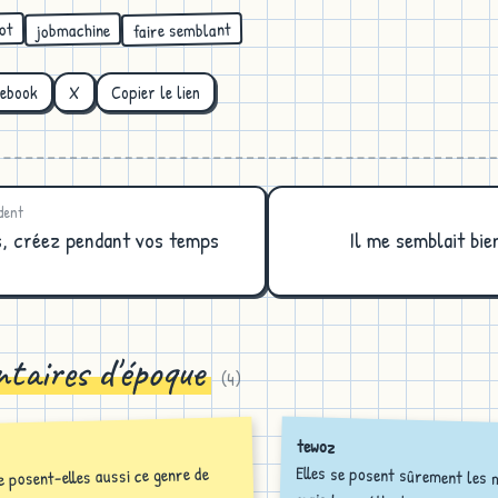
ot
faire semblant
jobmachine
cebook
X
Copier le lien
dent
s, créez pendant vos temps
Il me semblait bien
taires d'époque
(
4
)
tewoz
Elles se posent sûrement les
 posent-elles aussi ce genre de