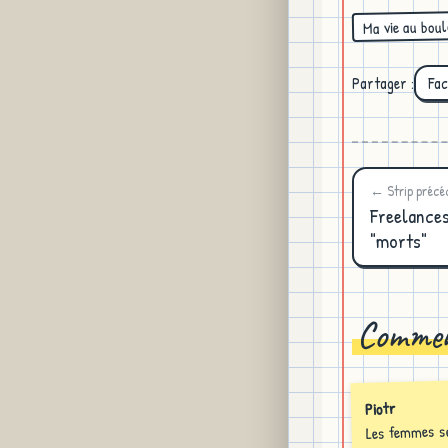
Ma vie au boul
Partager :
Fa
← Strip précé
Freelance
"morts"
Commen
Piotr
Les femmes se