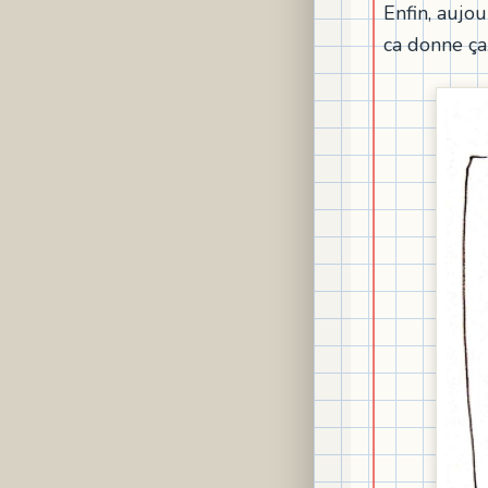
Enfin, aujou
ca donne ça