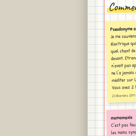
Commen
Pseudonyme an
Je me souvien
électrique qui
quel chant de
devant. Etran
n'avait pas a
ne l'a jamais
méditer sur l
Vous avez 2 
23 décembre 2011
momomaxix
C'est pas fau
les nains syn