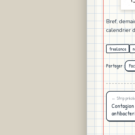
Bref, demai
calendrier d
freelance
n
Partager :
Fa
← Strip précé
Contagion 
antibacter