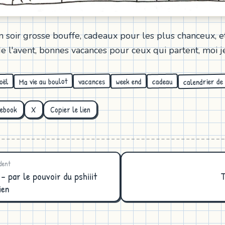
n soir grosse bouffe, cadeaux pour les plus chanceux, e
e l'avent, bonnes vacances pour ceux qui partent, moi je 
calendrier de 
Ma vie au boulot
vacances
week end
cadeau
oël
cebook
X
Copier le lien
dent
- par le pouvoir du pshiiit
T
ien