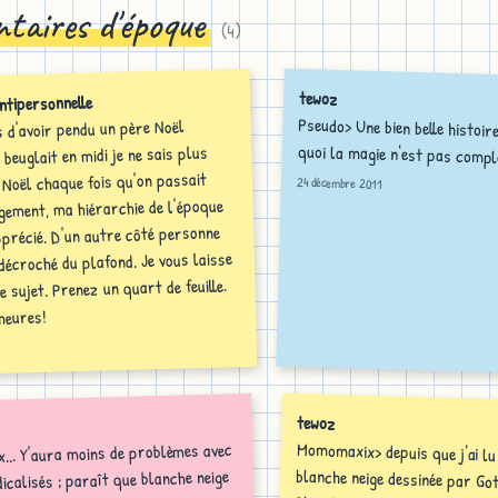
taires d'époque
(
4
)
tewoz
tipersonnelle
Pseudo> Une bien belle histoi
s d'avoir pendu un père Noël
quoi la magie n'est pas compl
 beuglait en midi je ne sais plus
 Noël chaque fois qu'on passait
24 décembre 2011
gement, ma hiérarchie de l'époque
pprécié. D'un autre côté personne
 décroché du plafond. Je vous laisse
e sujet. Prenez un quart de feuille.
heures!
tewoz
Momomaxix> depuis que j'ai lu
blanche neige dessinée par Gotli
x... Y'aura moins de problèmes avec
dicalisés ; paraît que blanche neige