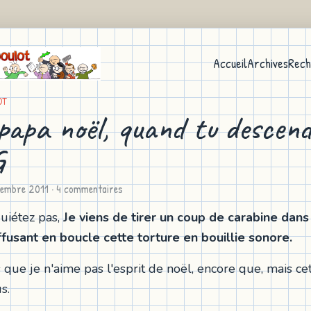
Accueil
Archives
Rech
OT
 papa noël, quand tu descend
G
cembre 2011
· 4 commentaires
uiétez pas,
Je viens de tirer un coup de carabine dans
ffusant en boucle cette torture en bouillie sonore.
s que je n'aime pas l'esprit de noël, encore que, mais c
s.