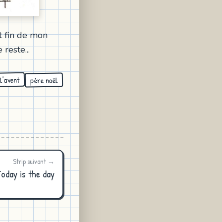
t fin de mon
reste...
l'avent
père noël
Strip suivant →
oday is the day