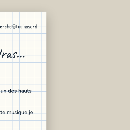
erche
🎲 au hasard
ras...
 un des hauts
ette musique je