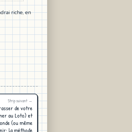
drai riche, en
Strip suivant →
asser de votre
ner au Loto) et
 monde (ou même
nir: la méthode