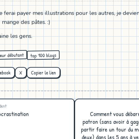
e ferai payer mes illustrations pour les autres, je devien
e mange des pâtes. :)
ne les gens.
eur débutant
top 100 blogs
cebook
X
Copier le lien
dent
ocrastination
Comment vous débarr
patron (sans avoir à gag
partir faire un tour du
deux) dans les 5 ans à ve