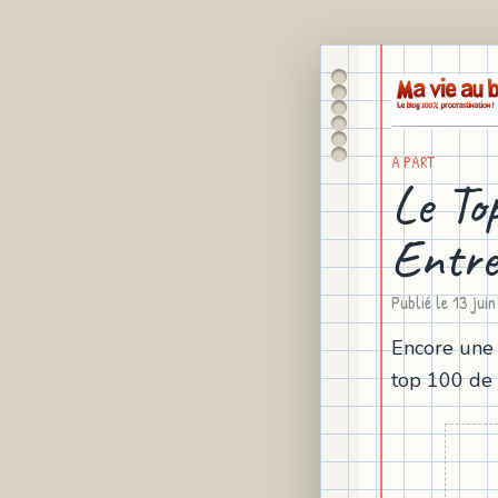
A PART
Le To
Entre
Publié le
13 jui
Encore une i
top 100 de