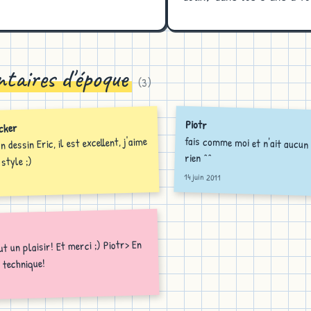
taires d'époque
(
3
)
Piotr
cker
fais comme moi et n'ait aucun
 dessin Eric, il est excellent, j'aime
rien ^^
style ;)
14 juin 2011
t un plaisir! Et merci ;) Piotr> En
e technique!