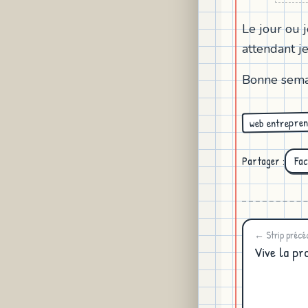
Le jour ou j
attendant j
Bonne semai
web entrepren
Partager :
Fa
← Strip précé
Vive la pr