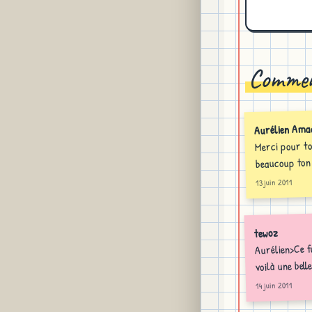
Commen
Aurélien Ama
Merci pour ton
beaucoup ton 
13 juin 2011
tewoz
Aurélien>Ce fu
voilà une bell
14 juin 2011