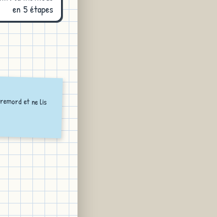
en 5 étapes
 remord et ne lis