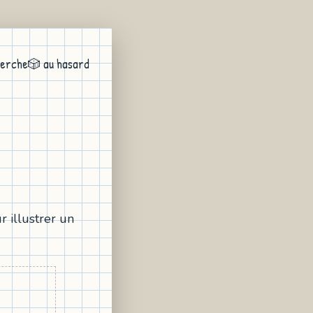
erche
🎲 au hasard
r illustrer un