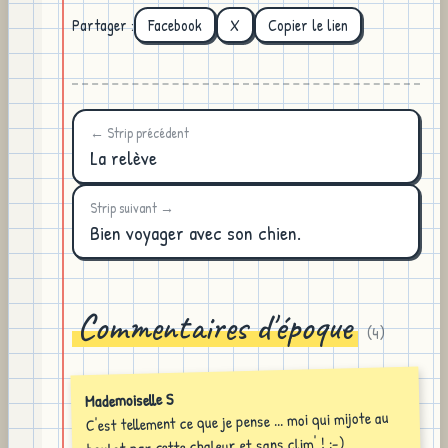
Partager :
Facebook
X
Copier le lien
← Strip précédent
La relève
Strip suivant →
Bien voyager avec son chien.
Commentaires d'époque
(
4
)
Mademoiselle S
C'est tellement ce que je pense ... moi qui mijote au
boulot par cette chaleur et sans clim' ! ;-)