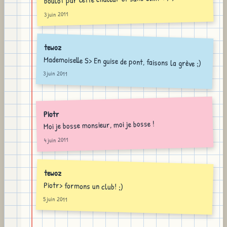
3 juin 2011
tewoz
Mademoiselle S> En guise de pont, faisons la grève ;)
3 juin 2011
Piotr
Moi je bosse monsieur, moi je bosse !
4 juin 2011
tewoz
Piotr> formons un club! ;)
5 juin 2011