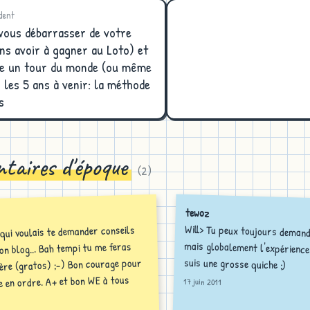
dent
ous débarrasser de votre
ns avoir à gagner au Loto) et
ire un tour du monde (ou même
 les 5 ans à venir: la méthode
s
taires d'époque
(
2
)
tewoz
Will> Tu peux toujours demand
mais globalement l'expérience 
qui voulais te demander conseils
n blog... Bah tempi tu me feras
suis une grosse quiche ;)
ière (gratos) ;-) Bon courage pour
 en ordre. A+ et bon WE à tous
17 juin 2011