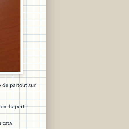
 de partout sur
donc la perte
a cata...