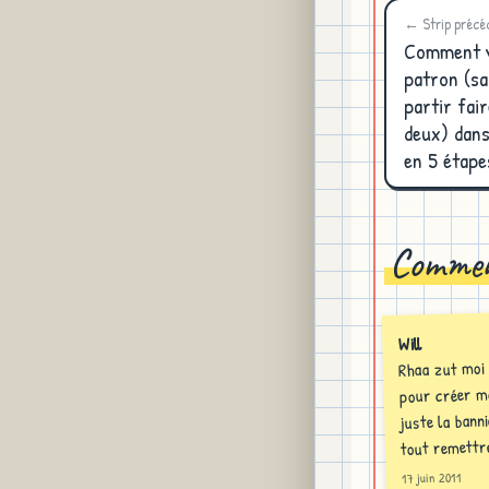
← Strip précé
Comment v
patron (sa
partir fa
deux) dans
en 5 étape
Commen
Will
Rhaa zut moi 
pour créer mo
juste la bann
tout remettre
17 juin 2011