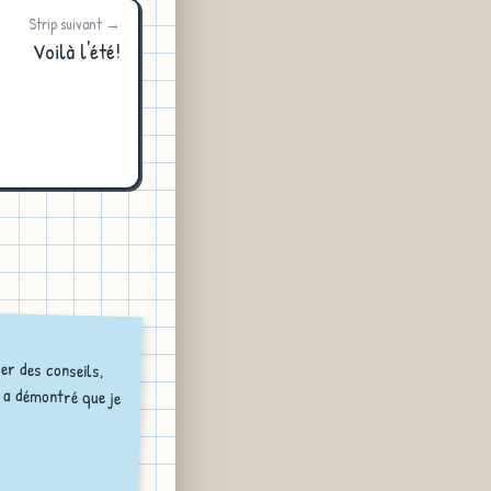
Strip suivant →
Voilà l'été!
er des conseils,
a démontré que je