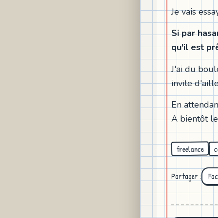
Je vais ess
Si par has
qu'il est p
J'ai du boul
invite d'ail
En attendan
A bientôt le
freelance
c
Partager :
Fa