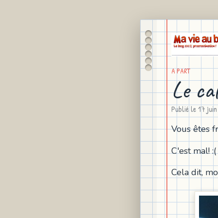
A PART
Le ca
Publié le
17 jui
Vous êtes f
C'est mal! :(
Cela dit, moi