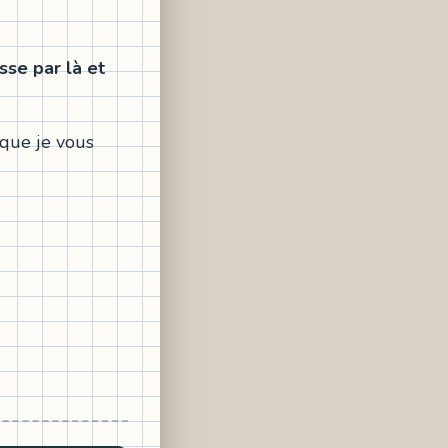
se par là et
que je vous