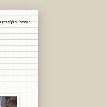
erche
🎲 au hasard