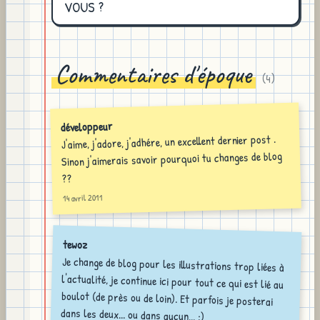
VOUS ?
Commentaires d'époque
(
4
)
développeur
J'aime, j'adore, j'adhére, un excellent dernier post .
Sinon j'aimerais savoir pourquoi tu changes de blog
??
14 avril 2011
tewoz
Je change de blog pour les illustrations trop liées à
l'actualité, je continue ici pour tout ce qui est lié au
boulot (de près ou de loin). Et parfois je posterai
dans les deux... ou dans aucun... ;)