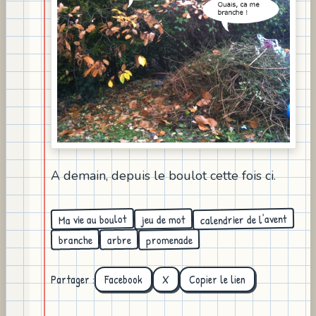
A demain, depuis le boulot cette fois ci.
calendrier de l'avent
Ma vie au boulot
jeu de mot
promenade
branche
arbre
Partager :
Facebook
X
Copier le lien