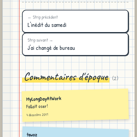
← Strip précédent
L'inédit du samedi
Strip suivant →
J'ai changé de bureau
Commentaires d'époque
(
2
)
MyLongDayAtWork
Fallait oser!
4 décembre 2011
tewoz