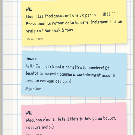
Will
Quoi ! Les freelances ont une vie perso.... !!!!!?? ^^
Bravo pour le retour de la banière, finalement t'es un
vrai pro ! Bon week à tous
24 juin 2011
tewoz
Will> Oui, j'ai réussi à remettre la bannière! Et
bientôt la nouvelle bannière, certainement assorti
avec un nouveau design. :)
24 juin 2011
Will
Waouhhh c'est la fête !! Mais tu fais ça au boulot,
rassure moi ;-)