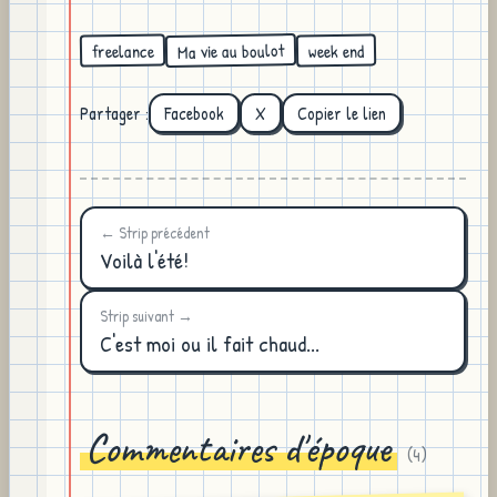
Ma vie au boulot
freelance
week end
Partager :
Facebook
X
Copier le lien
← Strip précédent
Voilà l'été!
Strip suivant →
C'est moi ou il fait chaud...
Commentaires d'époque
(
4
)