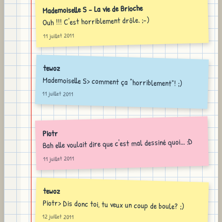
Mademoiselle S - La vie de Brioche
Ouh !!! C'est horriblement drôle. ;-)
11 juillet 2011
tewoz
Mademoiselle S> comment ça "horriblement"! ;)
11 juillet 2011
Piotr
Bah elle voulait dire que c'est mal dessiné quoi... :D
11 juillet 2011
tewoz
Piotr> Dis donc toi, tu veux un coup de boule? ;)
12 juillet 2011