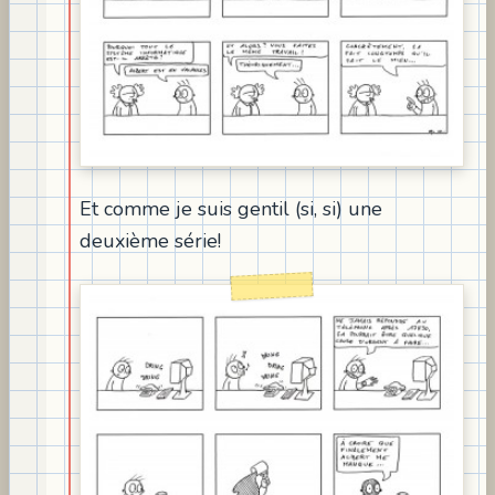
Et comme je suis gentil (si, si) une
deuxième série!