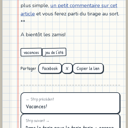
plus simple,
un petit commentaire sur cet
article
et vous ferez parti du tirage au sort.
**
A bientôt les zamis!
jeu de l'été
vacances
Partager :
Facebook
X
Copier le lien
← Strip précédent
Vacances!
Strip suivant →
Dans le train pour le train train + gagnez