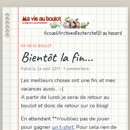
Accueil
Archives
Recherche
🎲 au hasard
MA VIE AU BOULOT
Bientôt la fin...
Publié le
26 août 2011
· 1 commentaire
Les meilleurs choses ont une fin, et mes
vacances aussi... :-(
A partir de lundi je serai de retour au
boulot et donc de retour sur ce blog!
En attendant **n'oubliez pas de jouer
pour gagner
un t-shirt
. Pour cela rien de